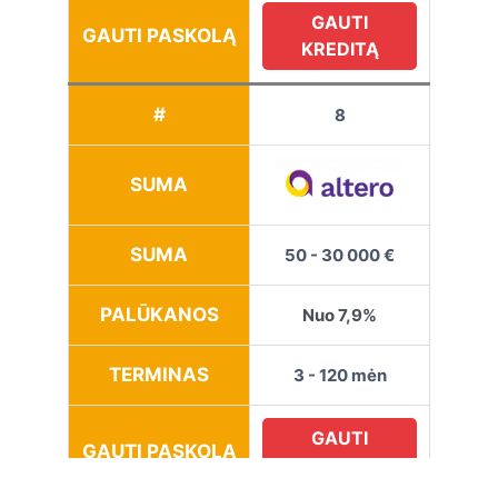
GAUTI
GAUTI PASKOLĄ
KREDITĄ
#
8
SUMA
SUMA
50 - 30 000 €
PALŪKANOS
Nuo 7,9%
TERMINAS
3 - 120 mėn
GAUTI
GAUTI PASKOLĄ
KREDITĄ