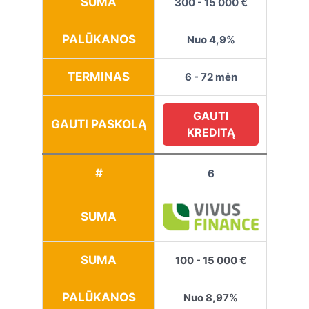
SUMA
300 - 15 000 €
PALŪKANOS
Nuo 4,9%
TERMINAS
6 - 72 mėn
GAUTI
GAUTI PASKOLĄ
KREDITĄ
#
6
SUMA
SUMA
100 - 15 000 €
PALŪKANOS
Nuo 8,97%