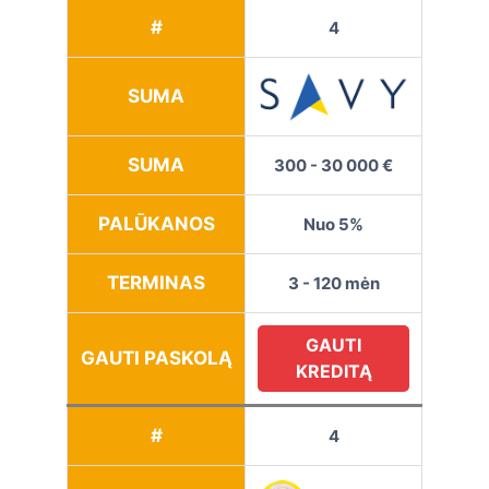
#
4
SUMA
SUMA
300 - 30 000 €
PALŪKANOS
Nuo 5%
TERMINAS
3 - 120 mėn
GAUTI
GAUTI PASKOLĄ
KREDITĄ
#
4