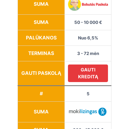
SUMA
SUMA
50 - 10 000 €
PALŪKANOS
Nuo 6,5%
TERMINAS
3 - 72 mėn
GAUTI
GAUTI PASKOLĄ
KREDITĄ
#
5
SUMA