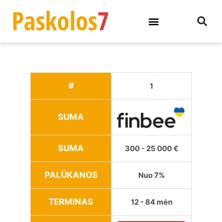
#
1
SUMA
SUMA
300 - 25 000 €
PALŪKANOS
Nuo 7%
TERMINAS
12 - 84 mėn