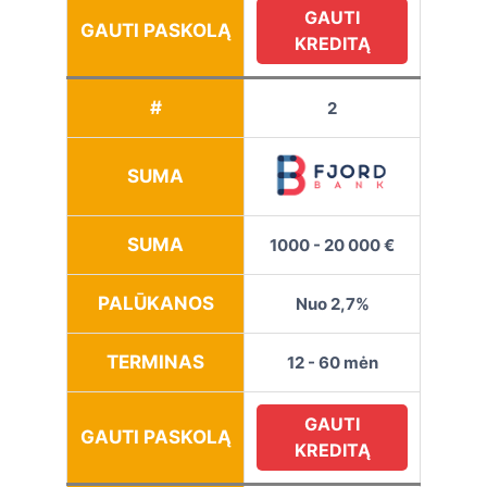
GAUTI
GAUTI PASKOLĄ
KREDITĄ
#
2
SUMA
SUMA
1000 - 20 000 €
PALŪKANOS
Nuo 2,7%
TERMINAS
12 - 60 mėn
GAUTI
GAUTI PASKOLĄ
KREDITĄ