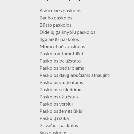
Asmeninės paskolos
Banko paskolos
Būsto paskolos
Didelių galimybių paskolos
Ilgalaikės paskolos
Momentinės paskolos
Paskola automobiliui
Paskolos be užstato
Paskolos bedarbiams
Paskolos daugiabučiams atnaujinti
Paskolos studentams
Paskolos su įkeitimu
Paskolos už užstatą
Paskolos verslui
Paskolos žemės ūkiui
Paskolų rizika
Privačios paskolos
Sms paskolos