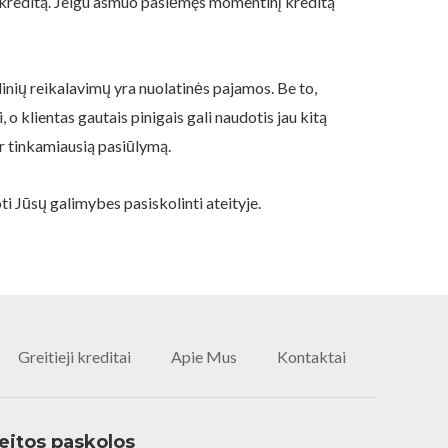
nį kreditą. Jeigu asmuo pasiėmęs momentinį kreditą
inių reikalavimų yra nuolatinės pajamos. Be to,
 o klientas gautais pinigais gali naudotis jau kitą
ir tinkamiausią pasiūlymą.
ti Jūsų galimybes pasiskolinti ateityje.
Greitieji kreditai
Apie Mus
Kontaktai
eitos paskolos