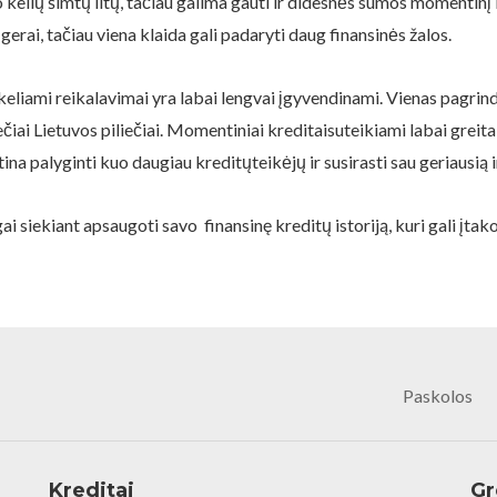
o kelių šimtų litų, tačiau galima gauti ir didesnės sumos momenti
gerai, tačiau viena klaida gali padaryti daug finansinės žalos.
eliami reikalavimai yra labai lengvai įgyvendinami. Vienas pagrind
iai Lietuvos piliečiai. Momentiniai kreditaisuteikiami labai greitai,
na palyginti kuo daugiau kreditųteikėjų ir susirasti sau geriausią 
 siekiant apsaugoti savo finansinę kreditų istoriją, kuri gali įtako
Paskolos
Kreditai
Gr