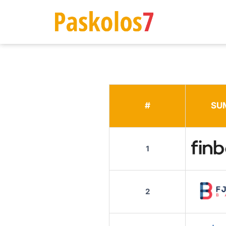
#
SU
1
2