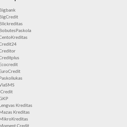
Bigbank
BigCredit
Blickreditas
BobutesPaskola
CentoKreditas
Credit24
Creditor
Creditplus
Ecocredit
EuroCredit
Paskoliukas
ViaSMS
ICredit
GKP
Lengvas Kreditas
Mazas Kreditas
MikroKreditas
Moment Credit