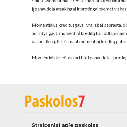
reikia. Momentiniai kreditai dažnai suteikiami nu
jį panaudoja atsakingai ir protingai tuomet viskas 
Momentinius kreditusgauti yra labai paprasta, o k
norintys gauti momentinį kreditą turi būti pilnameč
darbo dieną. Prieš imant momentinį kreditą patarti
Momentinis kreditas turi būti panaudotas protingai
Straipsniai apie paskolas