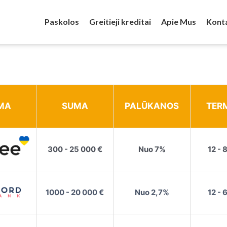
Paskolos
Greitieji kreditai
Apie Mus
Kont
MA
SUMA
PALŪKANOS
TER
300 - 25 000 €
Nuo 7%
12 - 
1000 - 20 000 €
Nuo 2,7%
12 - 