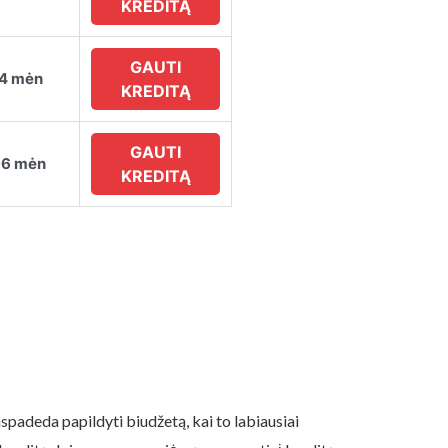
KREDITĄ
GAUTI
84 mėn
KREDITĄ
GAUTI
96 mėn
KREDITĄ
spadeda papildyti biudžetą, kai to labiausiai