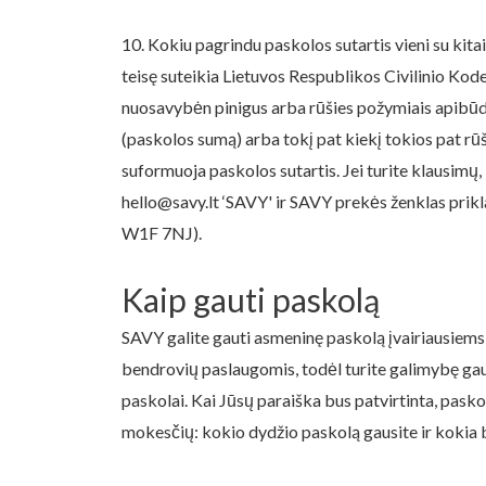
10. Kokiu pagrindu paskolos sutartis vieni su kita
teisę suteikia Lietuvos Respublikos Civilinio Kod
nuosavybėn pinigus arba rūšies požymiais apibūdi
(paskolos sumą) arba tokį pat kiekį tokios pat rū
suformuoja paskolos sutartis. Jei turite klausimų
hello@savy.lt ‘SAVY' ir SAVY prekės ženklas prik
W1F 7NJ).
Kaip gauti paskolą
SAVY galite gauti asmeninę paskolą įvairiausiems
bendrovių paslaugomis, todėl turite galimybę gau
paskolai. Kai Jūsų paraiška bus patvirtinta, pasko
mokesčių: kokio dydžio paskolą gausite ir kokia 