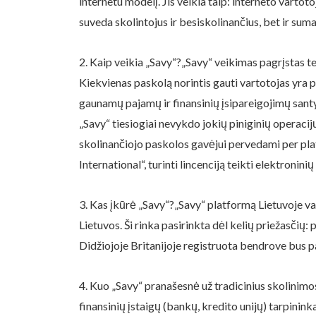
internetu modelį. Jis veikia taip: interneto varto
suveda skolintojus ir besiskolinančius, bet ir sum
2. Kaip veikia „Savy“?„Savy“ veikimas pagrįstas tec
Kiekvienas paskolą norintis gauti vartotojas yra 
gaunamų pajamų ir finansinių įsipareigojimų santy
„Savy“ tiesiogiai nevykdo jokių piniginių operacijų
skolinančiojo paskolos gavėjui pervedami per pla
International“, turinti lincenciją teikti elektronin
3. Kas įkūrė „Savy“?„Savy“ platformą Lietuvoje va
Lietuvos. Ši rinka pasirinkta dėl kelių priežasčių:
Didžiojoje Britanijoje registruota bendrove bus p
4. Kuo „Savy“ pranašesnė už tradicinius skolinimosi
finansinių įstaigų (bankų, kredito unijų) tarpini