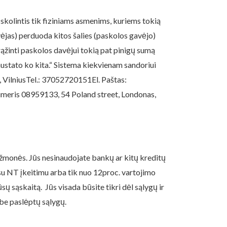
 skolintis tik fiziniams asmenims, kuriems tokią
vėjas) perduoda kitos šalies (paskolos gavėjo)
ąžinti paskolos davėjui tokią pat pinigų sumą
nustato ko kita.“ Sistema kiekvienam sandoriui
, VilniusTel.: 37052720151El. Paštas:
numeris 08959133, 54 Poland street, Londonas,
 žmonės. Jūs nesinaudojate bankų ar kitų kreditų
su NT įkeitimu arba tik nuo 12proc. vartojimo
sų sąskaitą. Jūs visada būsite tikri dėl sąlygų ir
 be paslėptų sąlygų.