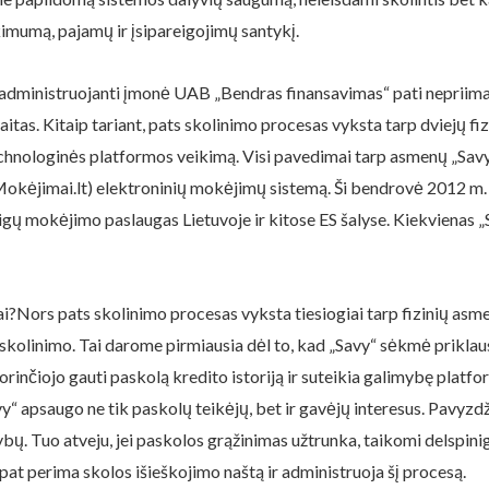
kimumą, pajamų ir įsipareigojimų santykį.
 administruojanti įmonė UAB „Bendras finansavimas“ pati nepriima 
itas. Kitaip tariant, pats skolinimo procesas vyksta tarp dviejų fi
technologinės platformos veikimą. Visi pavedimai tarp asmenų „Sav
Mokėjimai.lt) elektroninių mokėjimų sistemą. Ši bendrovė 2012 m. 
pinigų mokėjimo paslaugas Lietuvoje ir kitose ES šalyse. Kiekvienas 
i?Nors pats skolinimo procesas vyksta tiesiogiai tarp fizinių asmen
skolinimo. Tai darome pirmiausia dėl to, kad „Savy“ sėkmė priklau
rinčiojo gauti paskolą kredito istoriją ir suteikia galimybę platfo
vy“ apsaugo ne tik paskolų teikėjų, bet ir gavėjų interesus. Pavyzd
ybų. Tuo atveju, jei paskolos grąžinimas užtrunka, taikomi delspi
pat perima skolos išieškojimo naštą ir administruoja šį procesą.