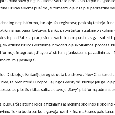
tojai skolina savo pinigus kitiems vartotojams, kaip tarpininką pasi
ažina rizikas abiems pusėms, automatizuoja ir taip supaprastina dal
hnologine platforma, kurioje užsiregistravę paskolų teikėjai ir norint
patikrinamas pagal Lietuvos Banko patvirtintus atsakingo skolinimo
kis ir pan. Patikrą praėjusiems vartotojams paskolas gali suteikti
, tik atlieka rizikos vertinimą ir moderuoja skolinimosi procesą, kur
tformoje integruotą „Paysera“ sistemą (ankstesnis pavadinimas –
ių mokėjimų paslaugą).
ldo Didžiojoje Britanijoje registruota bendrovė „New Chartered Lim
 pirma, tai vienintelė Europos Sąjungos valstybė, kurioje jau galioj
aprasčiau plėstis į kitas šalis. Lietuvoje „Savy“ platformą adminis
 būdus?Ši sistema leidžia fiziniams asmenims skolintis ir skolinti v
nkavimu. Tokiu būdu paskolų gavėjai užsitikrina mažesnes palūkanas,