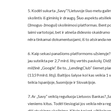
5. Kodėl sukurta „Savy“?Lietuvoje šiuo metu galimy
skolintis iš giminių ir draugų. Šiuo aspektu atsil
(žmogus-žmogui) skolinimosi platformas. Bent po vi
laimi vartotojai, bet ir atneša didesnio skaidrum
nėra tinkamai dokumentuojami, iš to atsiranda ne
6. Kaip sekasi panašioms platformoms užsienyje?Pir
jau suteikta per 2,7 mlrd. litų vertės paskolų. Di
milžinė „Google“. Be to, „LendingClub“ šiemet pla
(13,59 mlrd. litų). Baltijos šalyse kol kas veikia 1
teikia Ispanijoje, Suomijoje ir Slovakijoje.
7. Ar „Savy“ veiklą reguliuoja Lietuvos Bankas?„S
vieniems kitus. Todėl tiesiogiai jos veikla nėra r
dėl atsakingo skolinimo. Kitaip tariant, užtikrin