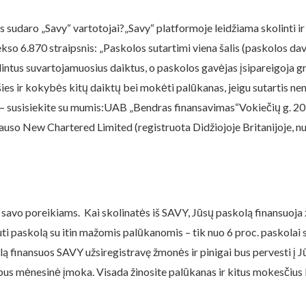
is sudaro „Savy“ vartotojai?„Savy“ platformoje leidžiama skolinti ir
ekso 6.870 straipsnis: „Paskolos sutartimi viena šalis (paskolos da
ntus suvartojamuosius daiktus, o paskolos gavėjas įsipareigoja gr
šies ir kokybės kitų daiktų bei mokėti palūkanas, jeigu sutartis ne
, – susisiekite su mumis:UAB „Bendras finansavimas“Vokiečių g. 20
lauso New Chartered Limited (registruota Didžiojoje Britanijoje, 
 savo poreikiams. Kai skolinatės iš SAVY, Jūsų paskolą finansuoja
ti paskolą su itin mažomis palūkanomis – tik nuo 6 proc. paskolai 
lą finansuos SAVY užsiregistravę žmonės ir pinigai bus pervesti į Jū
bus mėnesinė įmoka. Visada žinosite palūkanas ir kitus mokesčius