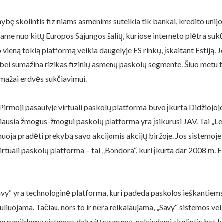
bę skolintis fiziniams asmenims suteikia tik bankai, kredito unijos
iekame nuo kitų Europos Sąjungos šalių, kuriose interneto plėtra suk
eną tokią platformą veikia daugelyje ES rinkų, įskaitant Estiją. Jo
o bei sumažina rizikas fizinių asmenų paskolų segmente. Šiuo metu t
mažai erdvės sukčiavimui.
moji pasaulyje virtuali paskolų platforma buvo įkurta Didžiojoje Bri
džiausia žmogus-žmogui paskolų platforma yra įsikūrusi JAV. Tai „Le
nuoja pradėti prekybą savo akcijomis akcijų biržoje. Jos sistemoje 
 virtuali paskolų platforma – tai „Bondora“, kuri įkurta dar 2008 m. 
avy“ yra technologinė platforma, kuri padeda paskolos ieškantiems 
eguliuojama. Tačiau, nors to ir nėra reikalaujama, „Savy“ sistemos 
ame papildomą sistemos dalyvių saugumą, neleisdami skolintis bet ka