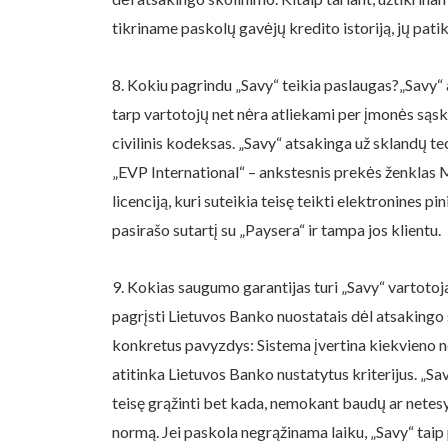
tikriname paskolų gavėjų kredito istoriją, jų pati
8. Kokiu pagrindu „Savy“ teikia paslaugas?„Savy“
tarp vartotojų net nėra atliekami per įmonės sąska
civilinis kodeksas. „Savy“ atsakinga už sklandų 
„EVP International“ – ankstesnis prekės ženklas 
licenciją, kuri suteikia teisę teikti elektronines 
pasirašo sutartį su „Paysera“ ir tampa jos klientu.
9. Kokias saugumo garantijas turi „Savy“ vartotoja
pagrįsti Lietuvos Banko nuostatais dėl atsakingo 
konkretus pavyzdys: Sistema įvertina kiekvieno no
atitinka Lietuvos Banko nustatytus kriterijus. „Sa
teisę grąžinti bet kada, nemokant baudų ar netes
normą. Jei paskola negrąžinama laiku, „Savy“ taip 