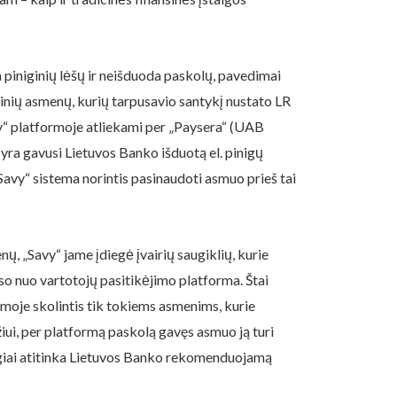
piniginių lėšų ir neišduoda paskolų, pavedimai
zinių asmenų, kurių tarpusavio santykį nustato LR
y“ platformoje atliekami per „Paysera“ (UAB
yra gavusi Lietuvos Banko išduotą el. pinigų
„Savy“ sistema norintis pasinaudoti asmuo prieš tai
ų, „Savy“ jame įdiegė įvairių saugiklių, kurie
so nuo vartotojų pasitikėjimo platforma. Štai
rmoje skolintis tik tokiems asmenims, kurie
žiui, per platformą paskolą gavęs asmuo ją turi
nigiai atitinka Lietuvos Banko rekomenduojamą