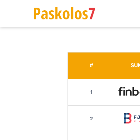
#
SU
1
2