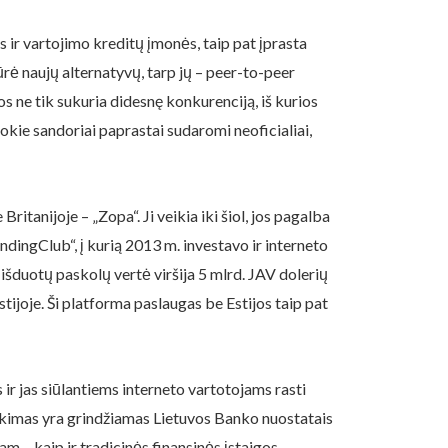
 ir vartojimo kreditų įmonės, taip pat įprasta
ūrė naujų alternatyvų, tarp jų – peer-to-peer
s ne tik sukuria didesnę konkurenciją, iš kurios
okie sandoriai paprastai sudaromi neoficialiai,
tanijoje – „Zopa“. Ji veikia iki šiol, jos pagalba
ndingClub“, į kurią 2013 m. investavo ir interneto
išduotų paskolų vertė viršija 5 mlrd. JAV dolerių
Estijoje. Ši platforma paslaugas be Estijos taip pat
ir jas siūlantiems interneto vartotojams rasti
veikimas yra grindžiamas Lietuvos Banko nuostatais
m – kaip ir tradicinės finansinės įstaigos