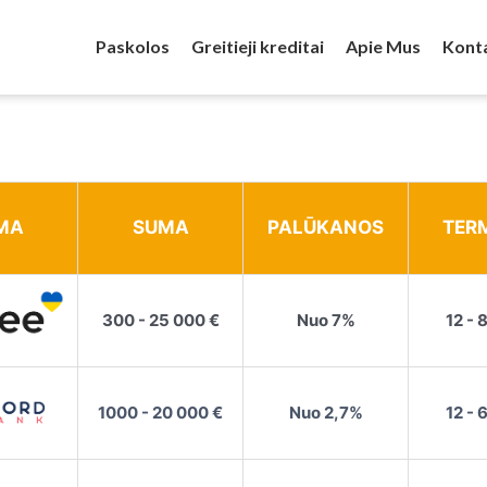
Paskolos
Greitieji kreditai
Apie Mus
Kont
MA
SUMA
PALŪKANOS
TER
300 - 25 000 €
Nuo 7%
12 - 
1000 - 20 000 €
Nuo 2,7%
12 - 