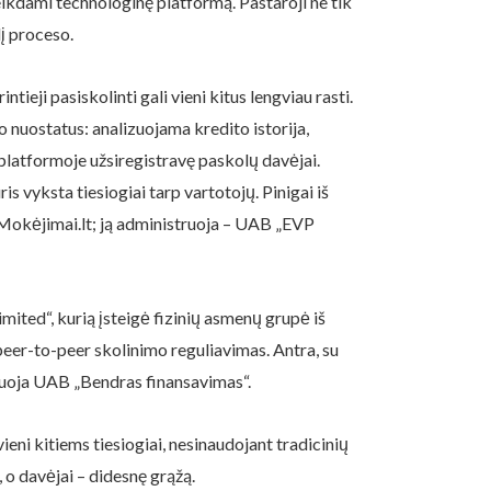
telkdami technologinę platformą. Pastaroji ne tik
į proceso.
ieji pasiskolinti gali vieni kitus lengviau rasti.
 nuostatus: analizuojama kredito istorija,
 platformoje užsiregistravę paskolų davėjai.
is vyksta tiesiogiai tarp vartotojų. Pinigai iš
 Mokėjimai.lt; ją administruoja – UAB „EVP
ited“, kurią įsteigė fizinių asmenų grupė iš
a peer-to-peer skolinimo reguliavimas. Antra, su
truoja UAB „Bendras finansavimas“.
ieni kitiems tiesiogiai, nesinaudojant tradicinių
 o davėjai – didesnę grąžą.