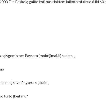
000 Eur. Paskolą galite imti pasirinktam laikotarpiui nuo 6 iki 60
s sąlygomis per Paysera (mokėjimai.lt) sistemą
imo
edimo į savo Paysera sąskaitą
jo turto įkeitimu?