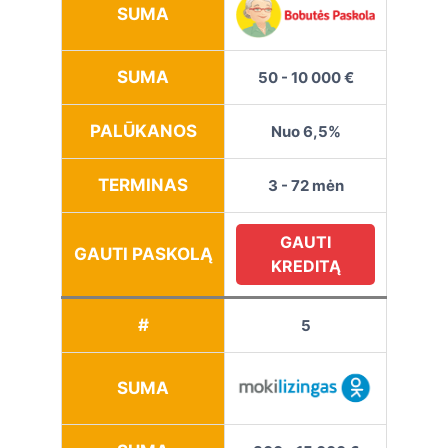
SUMA
SUMA
50 - 10 000 €
PALŪKANOS
Nuo 6,5%
TERMINAS
3 - 72 mėn
GAUTI
GAUTI PASKOLĄ
KREDITĄ
#
5
SUMA