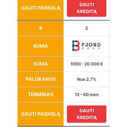
GAUTI
GAUTI PASKOLĄ
KREDITĄ
#
2
SUMA
SUMA
1000 - 20 000 €
PALŪKANOS
Nuo 2,7%
TERMINAS
12 - 60 mėn
GAUTI
GAUTI PASKOLĄ
KREDITĄ