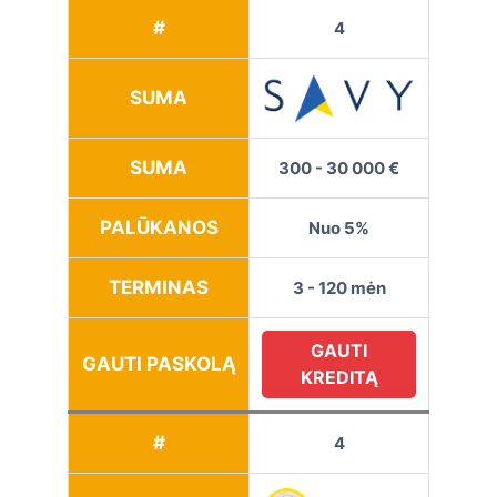
#
4
SUMA
SUMA
300 - 30 000 €
PALŪKANOS
Nuo 5%
TERMINAS
3 - 120 mėn
GAUTI
GAUTI PASKOLĄ
KREDITĄ
#
4