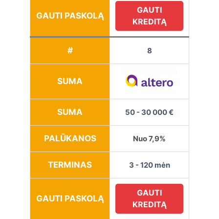
GAUTI
GAUTI PASKOLĄ
KREDITĄ
#
8
SUMA
SUMA
50 - 30 000 €
PALŪKANOS
Nuo 7,9%
TERMINAS
3 - 120 mėn
GAUTI
GAUTI PASKOLĄ
KREDITĄ