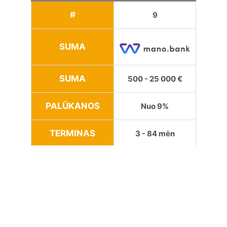
#
9
SUMA
SUMA
500 - 25 000 €
PALŪKANOS
Nuo 9%
TERMINAS
3 - 84 mėn
GAUTI
GAUTI PASKOLĄ
KREDITĄ
#
10