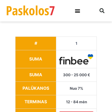
#
1
SUMA
SUMA
300 - 25 000 €
PALŪKANOS
Nuo 7%
TERMINAS
12 - 84 mėn